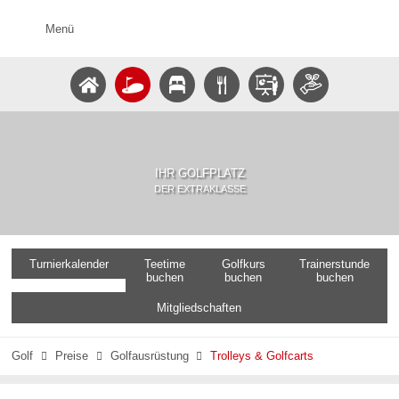
Menü
IHR GOLFPLATZ
DER EXTRAKLASSE
Turnierkalender
Teetime
Golfkurs
Trainerstunde
buchen
buchen
buchen
Mitgliedschaften
Golf
Preise
Golfausrüstung
Trolleys & Golfcarts


