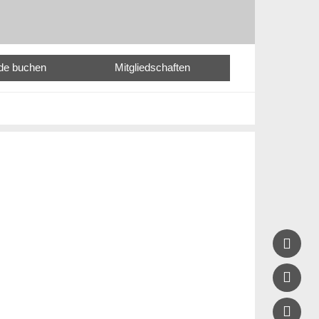
nde buchen
Mitgliedschaften


