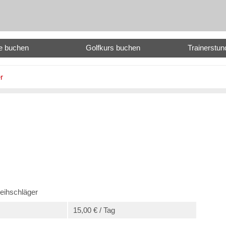
e buchen
Golfkurs buchen
Trainerstu
r
eihschläger
15,00 € / Tag