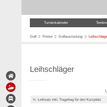
Turnierkalender
Teetim
Golf
Preise
Golfausrüstung
Leihschläge



Leihschläger
L
½ -Leihsatz inkl. Tragebag für den Kurzplatz