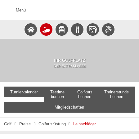
Menü
IHR GOLFPLATZ
DER EXTRAKLASSE
Turnierkalender
Teetime
Golfkurs
Trainerstunde
buchen
buchen
buchen
Mitgliedschaften
Golf
Preise
Golfausrüstung
Leihschläger


