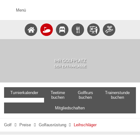
Menü
IHR GOLFPLATZ
DER EXTRAKLASSE
Turnierkalender
Teetime
Golfkurs
Trainerstunde
buchen
buchen
buchen
Mitgliedschaften
Golf
Preise
Golfausrüstung
Leihschläger


