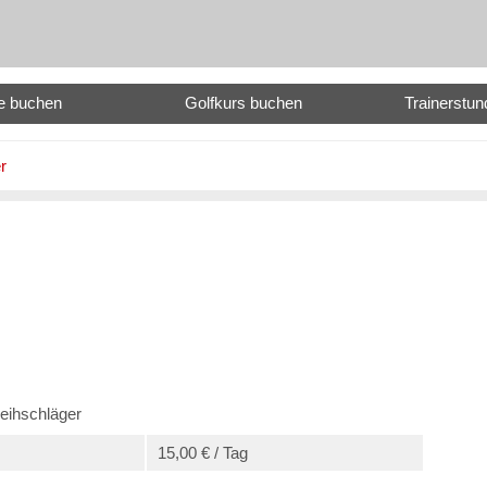
e buchen
Golfkurs buchen
Trainerstu
r
eihschläger
15,00 € / Tag