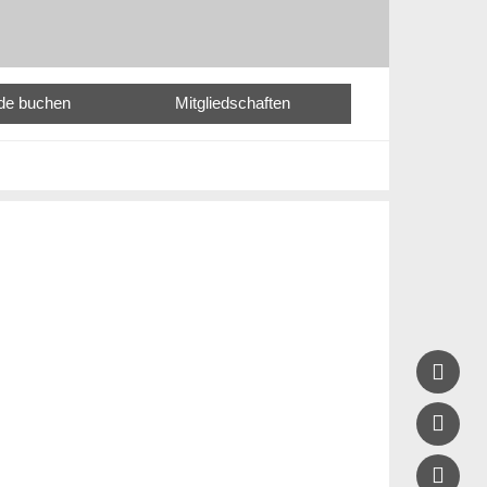
nde buchen
Mitgliedschaften


