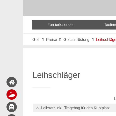
Turnierkalender
Teetim
Golf
Preise
Golfausrüstung
Leihschläge



Leihschläger
L
½ -Leihsatz inkl. Tragebag für den Kurzplatz