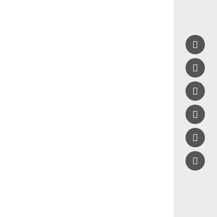




