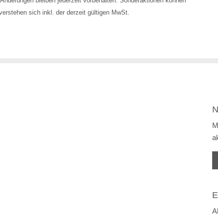
Änderungen bleiben jederzeit vorbehalten. Sonderaktionen können
erstehen sich inkl. der derzeit gültigen MwSt.
N
M
a
E
A