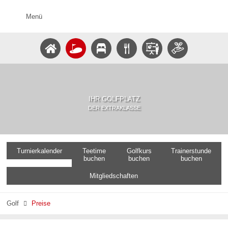
Menü
IHR GOLFPLATZ
DER EXTRAKLASSE
Turnierkalender
Teetime
Golfkurs
Trainerstunde
buchen
buchen
buchen
Mitgliedschaften
Golf
Preise
