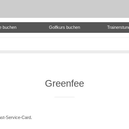
e buchen
Golfkurs buchen
Trainerstu
Greenfee
Gast-Service-Card.