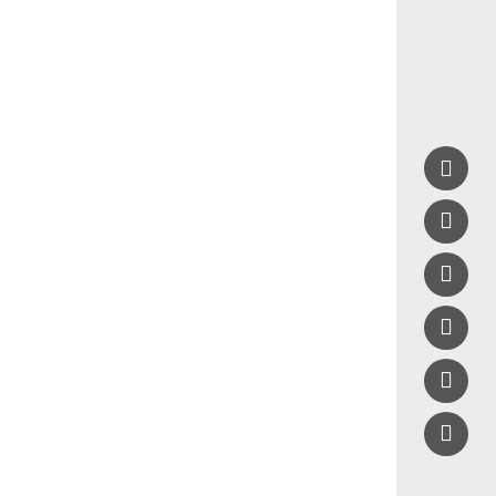




