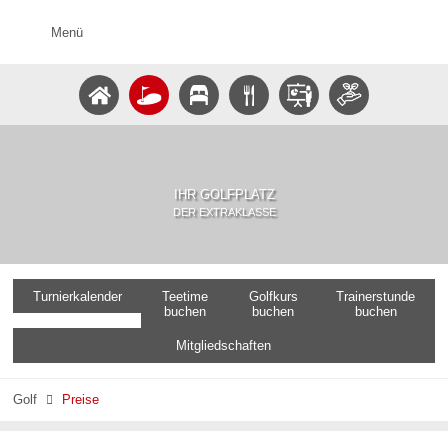
Menü
IHR GOLFPLATZ
DER EXTRAKLASSE
Turnierkalender
Teetime
Golfkurs
Trainerstunde
buchen
buchen
buchen
Mitgliedschaften
Golf
Preise
