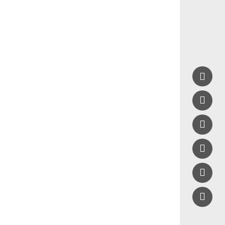




