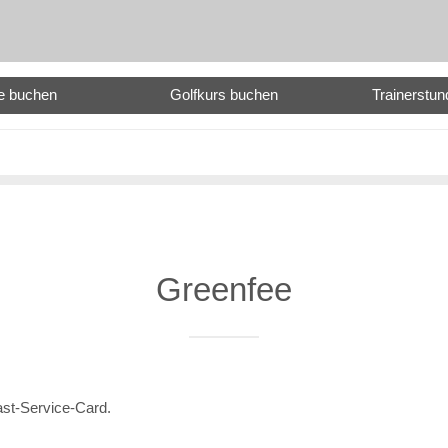
e buchen
Golfkurs buchen
Trainerstu
Greenfee
Gast-Service-Card.