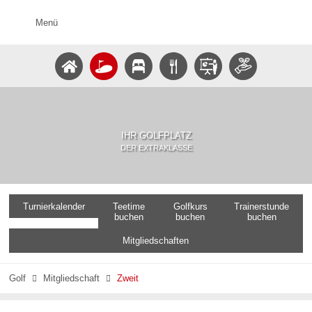
Menü
IHR GOLFPLATZ
DER EXTRAKLASSE
Turnierkalender
Teetime
Golfkurs
Trainerstunde
buchen
buchen
buchen
Mitgliedschaften
Golf
Mitgliedschaft
Zweit

