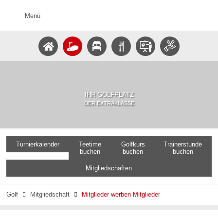
Menü
IHR GOLFPLATZ
DER EXTRAKLASSE
Turnierkalender
Teetime
Golfkurs
Trainerstunde
buchen
buchen
buchen
Mitgliedschaften
Golf
Mitgliedschaft
Mitglieder werben Mitglieder

