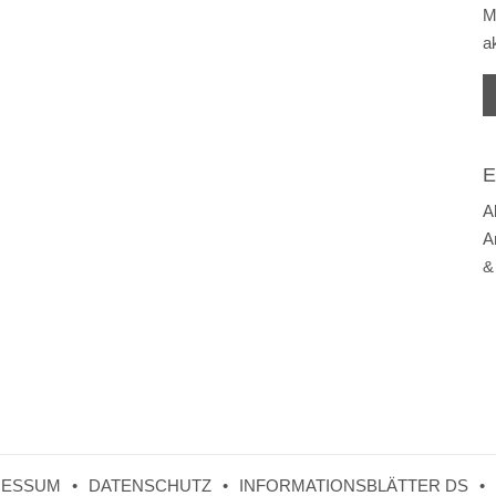
M
a
E
A
A
&
RESSUM
DATENSCHUTZ
INFORMATIONSBLÄTTER DS