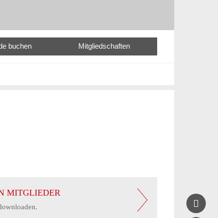
nde buchen
Mitgliedschaften
N MITGLIEDER

 downloaden.