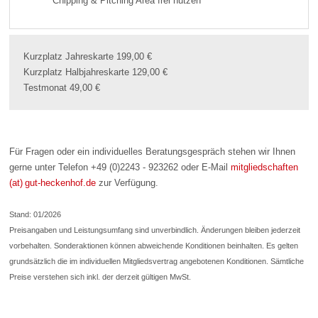
Chipping & Pitching Area frei nutzen
Kurzplatz Jahreskarte 199,00 €
Kurzplatz Halbjahreskarte 129,00 €
Testmonat 49,00 €
Für Fragen oder ein individuelles Beratungsgespräch stehen wir Ihnen
gerne unter Telefon +49 (0)2243 - 923262 oder E-Mail
mitgliedschaften
(at) gut-heckenhof.de
zur Verfügung.
Stand: 01/2026
Preisangaben und Leistungsumfang sind unverbindlich. Änderungen bleiben jederzeit
vorbehalten. Sonderaktionen können abweichende Konditionen beinhalten. Es gelten
grundsätzlich die im individuellen Mitgliedsvertrag angebotenen Konditionen. Sämtliche
Preise verstehen sich inkl. der derzeit gültigen MwSt.