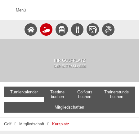
Menü
IHR GOLFPLATZ
DER EXTRAKLASSE
Turnierkalender
Teetime
Golfkurs
Trainerstunde
buchen
buchen
buchen
Mitgliedschaften
Golf
Mitgliedschaft
Kurzplatz

