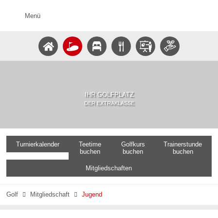
Menü
IHR GOLFPLATZ
DER EXTRAKLASSE
Turnierkalender
Teetime
Golfkurs
Trainerstunde
buchen
buchen
buchen
Mitgliedschaften
Golf
Mitgliedschaft
Jugend

