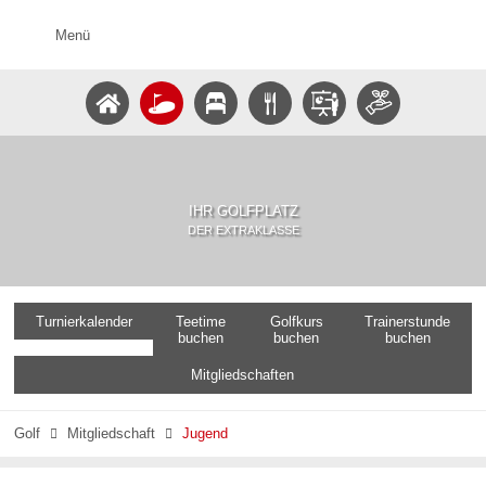
Menü
IHR GOLFPLATZ
DER EXTRAKLASSE
Turnierkalender
Teetime
Golfkurs
Trainerstunde
buchen
buchen
buchen
Mitgliedschaften
Golf
Mitgliedschaft
Jugend

