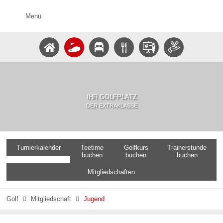
Menü
IHR GOLFPLATZ
DER EXTRAKLASSE
Turnierkalender
Teetime
Golfkurs
Trainerstunde
buchen
buchen
buchen
Mitgliedschaften
Golf
Mitgliedschaft
Jugend

