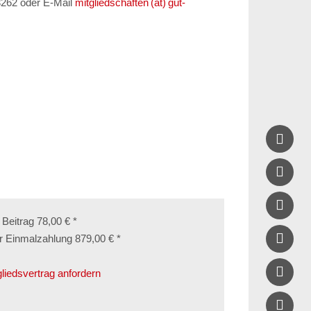
23262 oder E-Mail
mitgliedschaften (at) gut-



 Beitrag 78,00 € *

r Einmalzahlung 879,00 € *

gliedsvertrag anfordern