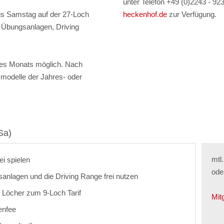
unter Telefon +49 (0)2243 - 9
bis Samstag auf der 27-Loch
heckenhof.de
zur Verfügung.
r Übungsanlagen, Driving
ines Monats möglich. Nach
smodelle der Jahres- oder
Sa)
mtl.
ei spielen
ode
sanlagen und die Driving Range frei nutzen
 Löcher zum 9-Loch Tarif
Mit
enfee