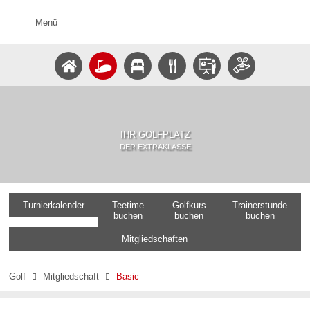
Menü
IHR GOLFPLATZ
DER EXTRAKLASSE
Turnierkalender
Teetime
Golfkurs
Trainerstunde
buchen
buchen
buchen
Mitgliedschaften
Golf
Mitgliedschaft
Basic

