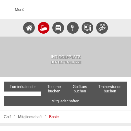
Menü
IHR GOLFPLATZ
DER EXTRAKLASSE
Turnierkalender
Teetime
Golfkurs
Trainerstunde
buchen
buchen
buchen
Mitgliedschaften
Golf
Mitgliedschaft
Basic

