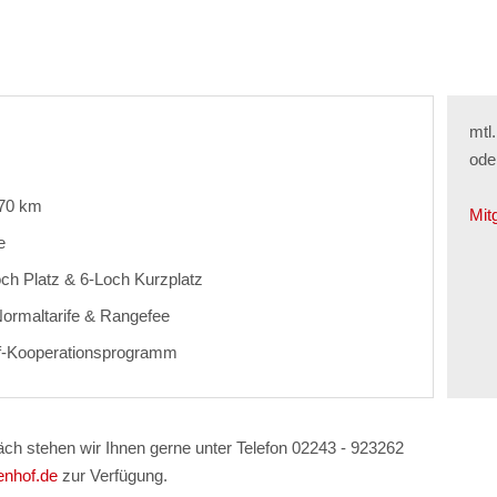
mtl
ode
 70 km
Mit
e
och Platz & 6-Loch Kurzplatz
Normaltarife & Rangefee
of-Kooperationsprogramm
äch stehen wir Ihnen gerne unter Telefon 02243 - 923262
enhof.de
zur Verfügung.