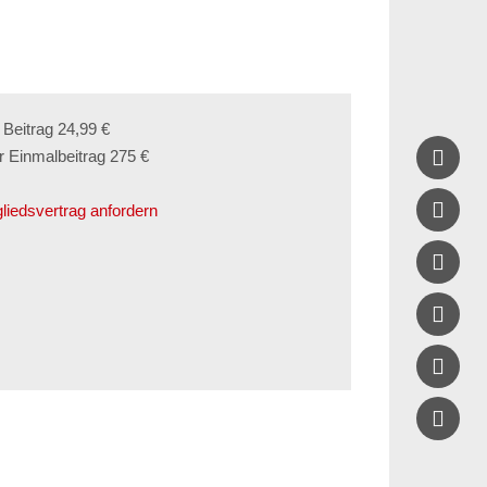
. Beitrag 24,99 €

r Einmalbeitrag 275 €

gliedsvertrag anfordern


