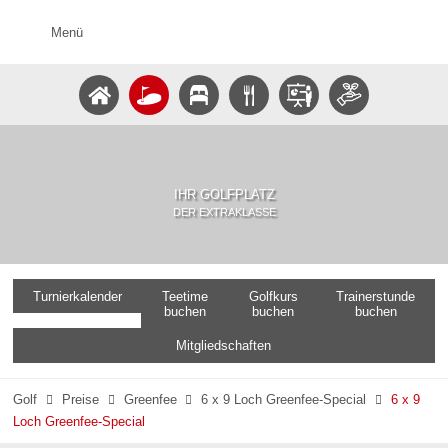
Menü
IHR GOLFPLATZ
DER EXTRAKLASSE
Turnierkalender
Teetime
Golfkurs
Trainerstunde
buchen
buchen
buchen
Mitgliedschaften
Golf
Preise
Greenfee
6 x 9 Loch Greenfee-Special
6 x 9




Loch Greenfee-Special