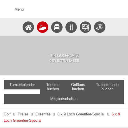
Menü
IHR GOLFPLATZ
DER EXTRAKLASSE
Turnierkalender
Teetime
Golfkurs
Trainerstunde
buchen
buchen
buchen
Mitgliedschaften
Golf
Preise
Greenfee
6 x 9 Loch Greenfee-Special
6 x 9




Loch Greenfee-Special