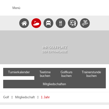
Menü
IHR GOLFPLATZ
DER EXTRAKLASSE
Turnierkalender
Teetime
Golfkurs
Trainerstunde
buchen
buchen
buchen
Mitgliedschaften
Golf
Mitgliedschaft
1 Jahr

