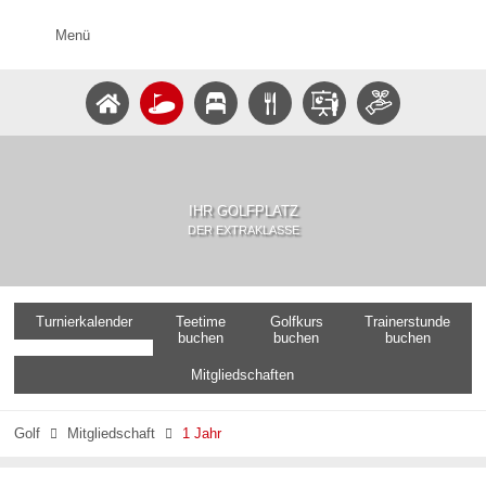
Menü
IHR GOLFPLATZ
DER EXTRAKLASSE
Turnierkalender
Teetime
Golfkurs
Trainerstunde
buchen
buchen
buchen
Mitgliedschaften
Golf
Mitgliedschaft
1 Jahr

