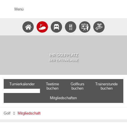
Menü
IHR GOLFPLATZ
DER EXTRAKLASSE
Turnierkalender
Teetime
Golfkurs
Trainerstunde
buchen
buchen
buchen
Mitgliedschaften
Golf
Mitgliedschaft
