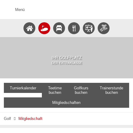
Menü
IHR GOLFPLATZ
DER EXTRAKLASSE
Turnierkalender
Teetime
Golfkurs
Trainerstunde
buchen
buchen
buchen
Mitgliedschaften
Golf
Mitgliedschaft
