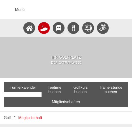
Menü
IHR GOLFPLATZ
DER EXTRAKLASSE
Turnierkalender
Teetime
Golfkurs
Trainerstunde
buchen
buchen
buchen
Mitgliedschaften
Golf
Mitgliedschaft
