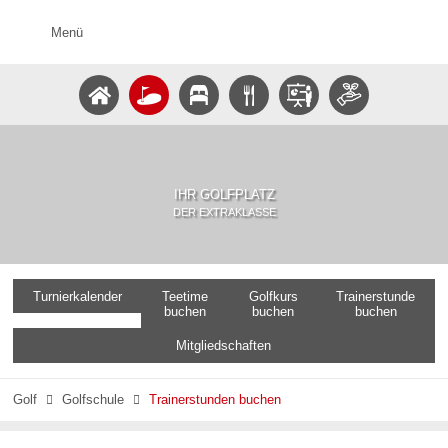
Menü
IHR GOLFPLATZ
DER EXTRAKLASSE
Turnierkalender
Teetime
Golfkurs
Trainerstunde
buchen
buchen
buchen
Mitgliedschaften
Golf
Golfschule
Trainerstunden buchen

