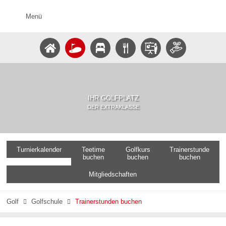
Menü
IHR GOLFPLATZ
DER EXTRAKLASSE
Turnierkalender
Teetime
Golfkurs
Trainerstunde
buchen
buchen
buchen
Mitgliedschaften
Golf
Golfschule
Trainerstunden buchen

