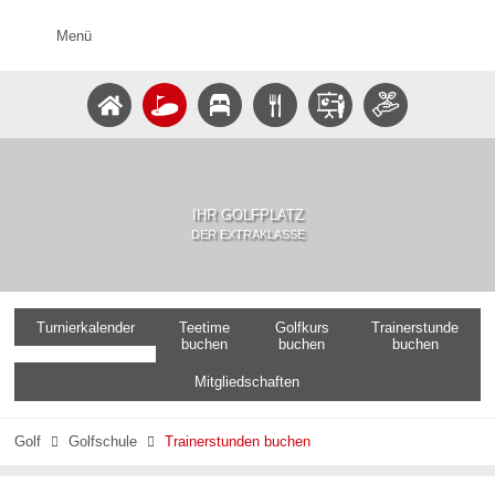
Menü
IHR GOLFPLATZ
DER EXTRAKLASSE
Turnierkalender
Teetime
Golfkurs
Trainerstunde
buchen
buchen
buchen
Mitgliedschaften
Golf
Golfschule
Trainerstunden buchen

