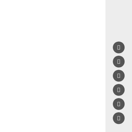




