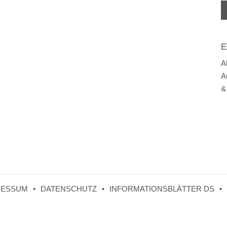
E
A
A
&
RESSUM
DATENSCHUTZ
INFORMATIONSBLÄTTER DS