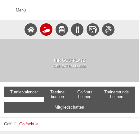
Menü
IHR GOLFPLATZ
DER EXTRAKLASSE
Turnierkalender
Teetime
Golfkurs
Trainerstunde
buchen
buchen
buchen
Mitgliedschaften
Golf
Golfschule
