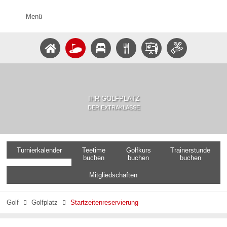
Menü
IHR GOLFPLATZ
DER EXTRAKLASSE
Turnierkalender
Teetime
Golfkurs
Trainerstunde
buchen
buchen
buchen
Mitgliedschaften
Golf
Golfplatz
Startzeitenreservierung

