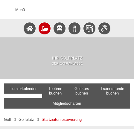
Menü
IHR GOLFPLATZ
DER EXTRAKLASSE
Turnierkalender
Teetime
Golfkurs
Trainerstunde
buchen
buchen
buchen
Mitgliedschaften
Golf
Golfplatz
Startzeitenreservierung

