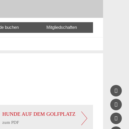
nde buchen
Mitgliedschaften


HUNDE AUF DEM GOLFPLATZ

zum PDF