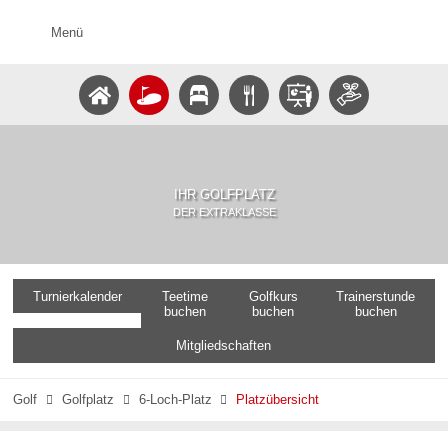
Menü
IHR GOLFPLATZ
DER EXTRAKLASSE
Turnierkalender
Teetime
Golfkurs
Trainerstunde
buchen
buchen
buchen
Mitgliedschaften
Golf
Golfplatz
6-Loch-Platz
Platzübersicht


