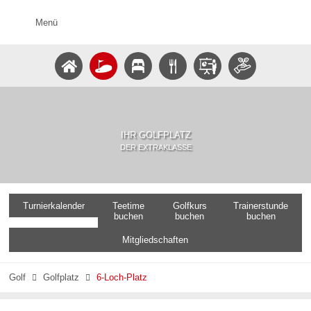
Menü
IHR GOLFPLATZ
DER EXTRAKLASSE
Turnierkalender
Teetime
Golfkurs
Trainerstunde
buchen
buchen
buchen
Mitgliedschaften
Golf
Golfplatz
6-Loch-Platz

