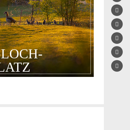



-LOCH-

LATZ