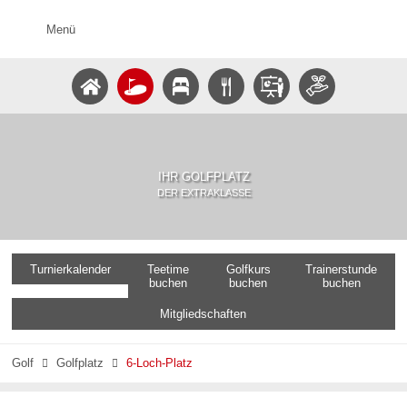
Menü
IHR GOLFPLATZ
DER EXTRAKLASSE
Turnierkalender
Teetime
Golfkurs
Trainerstunde
buchen
buchen
buchen
Mitgliedschaften
Golf
Golfplatz
6-Loch-Platz

