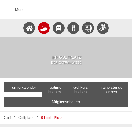
Menü
IHR GOLFPLATZ
DER EXTRAKLASSE
Turnierkalender
Teetime
Golfkurs
Trainerstunde
buchen
buchen
buchen
Mitgliedschaften
Golf
Golfplatz
6-Loch-Platz

