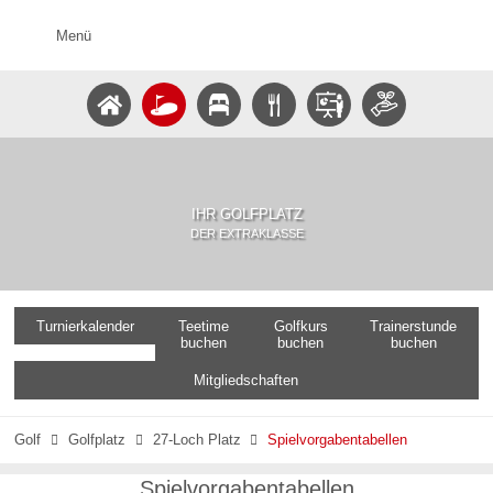
Menü
IHR GOLFPLATZ
DER EXTRAKLASSE
Turnierkalender
Teetime
Golfkurs
Trainerstunde
buchen
buchen
buchen
Mitgliedschaften
Golf
Golfplatz
27-Loch Platz
Spielvorgabentabellen



Spielvorgabentabellen