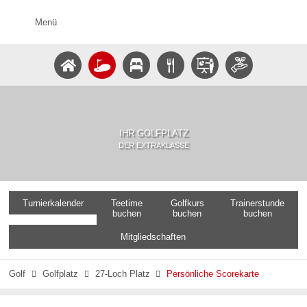
Menü
IHR GOLFPLATZ
DER EXTRAKLASSE
Turnierkalender
Teetime
Golfkurs
Trainerstunde
buchen
buchen
buchen
Mitgliedschaften
Golf
Golfplatz
27-Loch Platz
Persönliche Scorekarte


