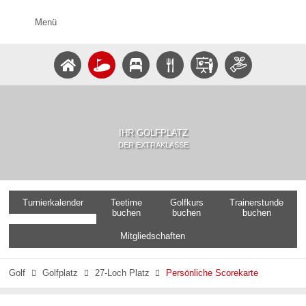
Menü
IHR GOLFPLATZ
DER EXTRAKLASSE
Turnierkalender
Teetime
Golfkurs
Trainerstunde
buchen
buchen
buchen
Mitgliedschaften
Golf
Golfplatz
27-Loch Platz
Persönliche Scorekarte


