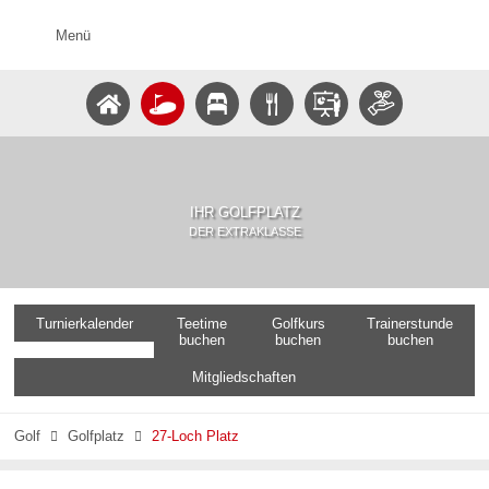
Menü
IHR GOLFPLATZ
DER EXTRAKLASSE
Turnierkalender
Teetime
Golfkurs
Trainerstunde
buchen
buchen
buchen
Mitgliedschaften
Golf
Golfplatz
27-Loch Platz

