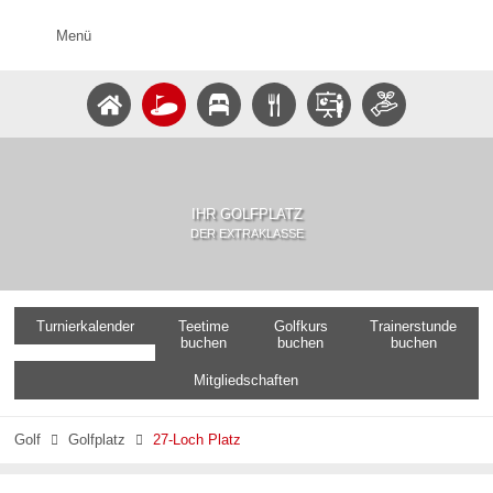
Menü
IHR GOLFPLATZ
DER EXTRAKLASSE
Turnierkalender
Teetime
Golfkurs
Trainerstunde
buchen
buchen
buchen
Mitgliedschaften
Golf
Golfplatz
27-Loch Platz

