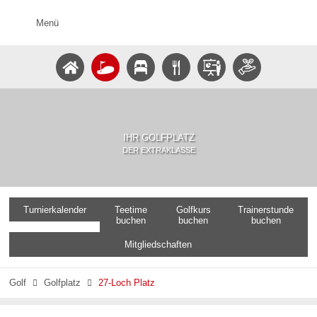
Menü
IHR GOLFPLATZ
DER EXTRAKLASSE
Turnierkalender
Teetime
Golfkurs
Trainerstunde
buchen
buchen
buchen
Mitgliedschaften
Golf
Golfplatz
27-Loch Platz

