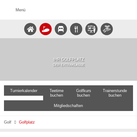
Menü
IHR GOLFPLATZ
DER EXTRAKLASSE
Turnierkalender
Teetime
Golfkurs
Trainerstunde
buchen
buchen
buchen
Mitgliedschaften
Golf
Golfplatz
