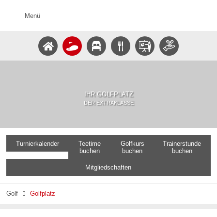
Menü
IHR GOLFPLATZ
DER EXTRAKLASSE
Turnierkalender
Teetime
Golfkurs
Trainerstunde
buchen
buchen
buchen
Mitgliedschaften
Golf
Golfplatz
