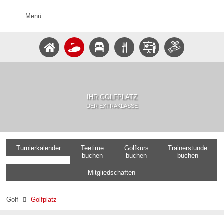
Menü
IHR GOLFPLATZ
DER EXTRAKLASSE
Turnierkalender
Teetime
Golfkurs
Trainerstunde
buchen
buchen
buchen
Mitgliedschaften
Golf
Golfplatz
